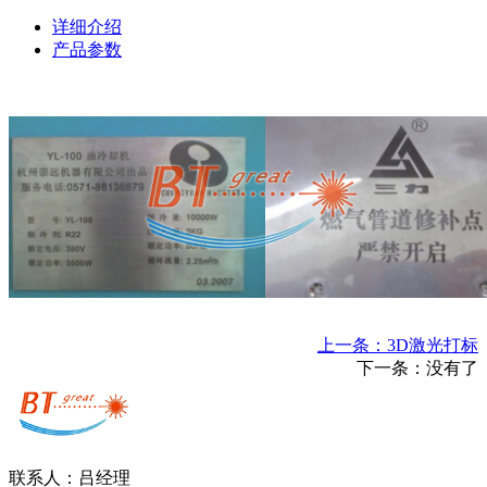
详细介绍
产品参数
上一条：3D激光打标
下一条：没有了
联系人：吕经理