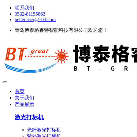
联系我们
0532-81155863
betterlaser@163.com
青岛博泰格睿特智能科技有限公司欢迎您！
首页
关于我们
产品展示
激光打标机
光纤激光打标机
紫外激光打标机