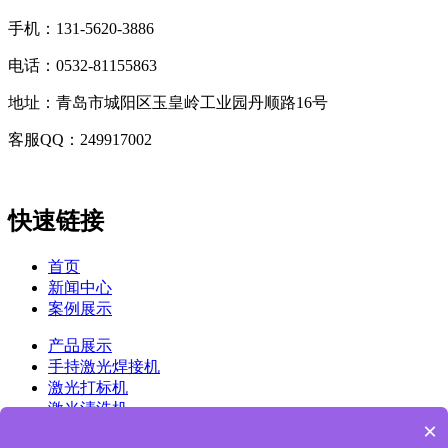
手机：131-5620-3886
电话：0532-81155863
地址：青岛市城阳区玉皇岭工业园丹顺路16号
客服QQ：249917002
快速链接
首页
新闻中心
案例展示
产品展示
手持激光焊接机
激光打标机
激光清洗机
×
镭雕机