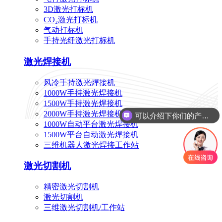
3D激光打标机
CO₂激光打标机
气动打标机
手持光纤激光打标机
激光焊接机
风冷手持激光焊接机
1000W手持激光焊接机
1500W手持激光焊接机
2000W手持激光焊接机
可以介绍下你们的产品么？
1000W自动平台激光焊接机
1500W平台自动激光焊接机
三维机器人激光焊接工作站
激光切割机
精密激光切割机
激光切割机
三维激光切割机/工作站