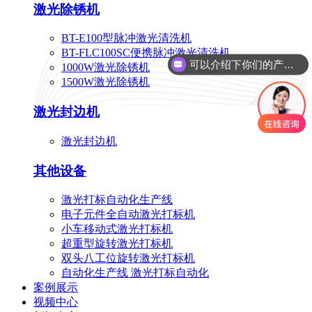
激光除锈机
BT-E100型脉冲激光清洗机
BT-FLC100SC便携脉冲激光清洗机
可以介绍下你们的产品么
1000W激光除锈机
你们是怎么收费的呢
1500W激光除锈机
激光封边机
激光封边机
其他设备
激光打标自动化生产线
电子元件全自动激光打标机
小车移动式激光打标机
超重型旋转激光打标机
双头八工位旋转激光打标机
自动化生产线 激光打标自动化
案例展示
视频中心